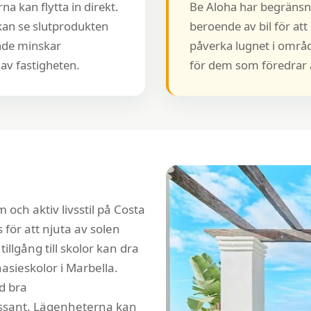
na kan flytta in direkt.
Be Aloha har begränsn
kan se slutprodukten
beroende av bil för at
ande minskar
påverka lugnet i områd
av fastigheten.
för dem som föredrar a
och aktiv livsstil på Costa
 för att njuta av solen
llgång till skolor kan dra
asieskolor i Marbella.
d bra
essant. Lägenheterna kan