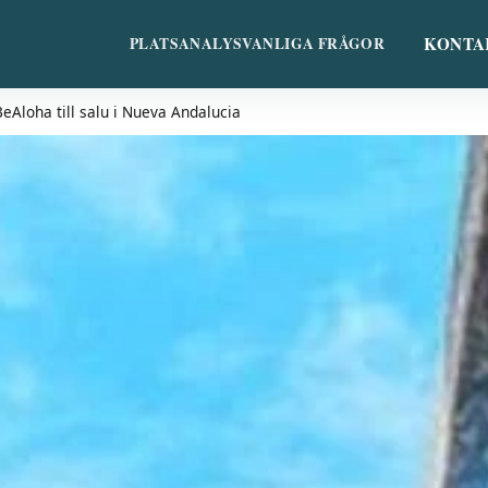
KONTA
PLATS
ANALYS
VANLIGA FRÅGOR
Aloha till salu i Nueva Andalucia