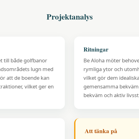
Projektanalys
Ritningar
 till både golfbanor
Be Aloha möter behov
tadsområdets lugn med
rymliga ytor och utomh
 gör att de boende kan
vilket gör dem idealisk
traktioner, vilket ger en
gemensamma bekvämligh
bekväm och aktiv livssti
Att tänka på