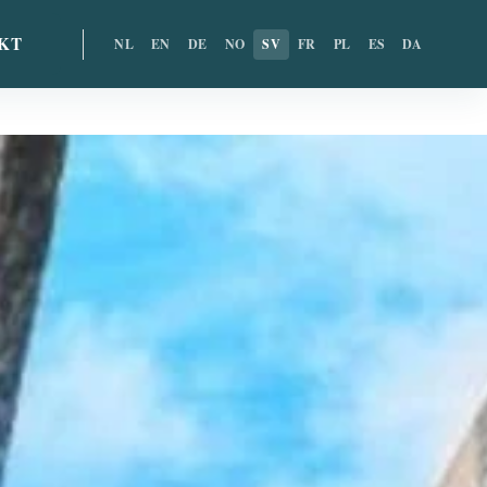
KT
NL
EN
DE
NO
SV
FR
PL
ES
DA