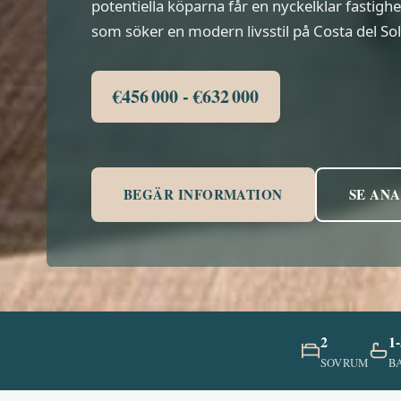
potentiella köparna får en nyckelklar fastighet
som söker en modern livsstil på Costa del Sol
€456 000 - €632 000
BEGÄR INFORMATION
SE ANA
2
1-
SOVRUM
B