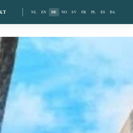
KT
NL
EN
DE
NO
SV
FR
PL
ES
DA